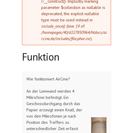
r::__construct(): Implicitly marking
parameter $collection as nullable is
deprecated, the explicit nullable
type must be used instead in
include_once()
(line
19
of
/homepages/40/d227850964/htdocs/ai
rcine.de/includes/file.phar.inc
).
Funktion
Wie funktioniert AirCine?
An der Leinwand werden 4
Mikrofone befestigt. Ein
Geschossdurchgang durch das
Papier erzeugt einen Knall, der
von den Mikrofonen je nach
Position des Treffers zu
unterschiedlicher Zeit erfasst