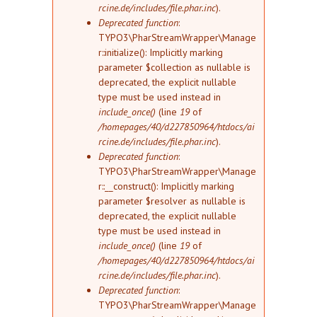
rcine.de/includes/file.phar.inc
).
Deprecated function
:
TYPO3\PharStreamWrapper\Manage
r::initialize(): Implicitly marking
parameter $collection as nullable is
deprecated, the explicit nullable
type must be used instead in
include_once()
(line
19
of
/homepages/40/d227850964/htdocs/ai
rcine.de/includes/file.phar.inc
).
Deprecated function
:
TYPO3\PharStreamWrapper\Manage
r::__construct(): Implicitly marking
parameter $resolver as nullable is
deprecated, the explicit nullable
type must be used instead in
include_once()
(line
19
of
/homepages/40/d227850964/htdocs/ai
rcine.de/includes/file.phar.inc
).
Deprecated function
:
TYPO3\PharStreamWrapper\Manage