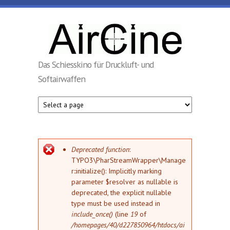
Direkt zum Inhalt
AirCine
Das Schiesskino für Druckluft- und
Softairwaffen
Fehlermeldung
Deprecated function
:
TYPO3\PharStreamWrapper\Manage
r::initialize(): Implicitly marking
parameter $resolver as nullable is
deprecated, the explicit nullable
type must be used instead in
include_once()
(line
19
of
/homepages/40/d227850964/htdocs/ai